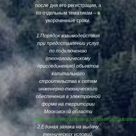
после дня его регистрации, а
по отдельным тематикам – в
укороченные сроки.
1.Порядок взаимодействия
при предоставлении услуг
по подключению
(технологическому
присоединению) объектов
капитального
строительства к сетям
инженерно-технического
обеспечения в электронной
форме на территории
Московской области
https://minenergo.mosreg.ru/download/docume
2.Единая заявка на выдачу
технических условий,