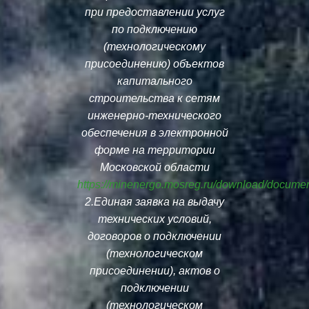
при предоставлении услуг
по подключению
(технологическому
присоединению) объектов
капитального
строительства к сетям
инженерно-технического
обеспечения в электронной
форме на территории
Московской области
https://minenergo.mosreg.ru/download/docume
2.Единая заявка на выдачу
технических условий,
договоров о подключении
(технологическом
присоединении), актов о
подключении
(технологическом